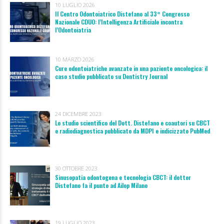
10 LUGLIO 2026
Il Centro Odontoiatrico Distefano al 33° Congresso
Nazionale CDUO: l’Intelligenza Artificiale incontra
l’Odontoiatria
10 MARZO 2026
Cure odontoiatriche avanzate in una paziente oncologica: il
caso studio pubblicato su Dentistry Journal
24 DICEMBRE 2023
Lo studio scientifico del Dott. Distefano e coautori su CBCT
e radiodiagnostica pubblicato da MDPI e indicizzato PubMed
30 OTTOBRE 2023
Sinusopatia odontogena e tecnologia CBCT: il dottor
Distefano fa il punto ad Ailop Milano
19 LUGLIO 2023